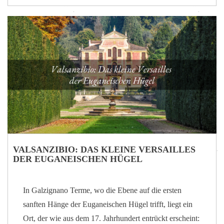
Gleichgewicht des Gesichts wiederherstellt. Auf die
Lebenszyklen hören Die Haut ist niemals gleich.
Jahreszeiten, biologisches Alter und tägliche Rhythmen
beeinflussen ihren Zustand. Diese Behandlung wurde
entwickelt, um diese Zyklen zu respektieren – ohne sie
zu erzwingen. Bionormalisieren bedeutet, die Haut in
ihren optimalen Zustand zurückzuführen und
Ungleichgewichte zu korrigieren, die…
VALSANZIBIO: DAS KLEINE VERSAILLES
DER EUGANEISCHEN HÜGEL
In Galzignano Terme, wo die Ebene auf die ersten
sanften Hänge der Euganeischen Hügel trifft, liegt ein
Ort, der wie aus dem 17. Jahrhundert entrückt erscheint: