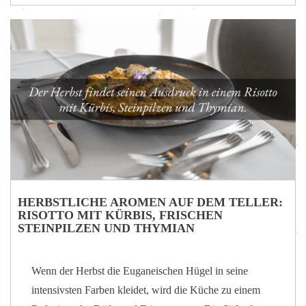
Entschleunigen einlädt. Im Hotel Tritone, umgeben von
der Wärme des Thermalwassers, ist es leicht, sich vom
Charme dieser Zeitlosigkeit verzaubern zu lassen.
Zwischen einer Behandlung und einem verjüngenden
Bad ist es nur ein kurzer Spaziergang zu den
Weihnachtsmärkten von Abano, mit…
HERBSTLICHE AROMEN AUF DEM TELLER:
RISOTTO MIT KÜRBIS, FRISCHEN
STEINPILZEN UND THYMIAN
Wenn der Herbst die Euganeischen Hügel in seine
intensivsten Farben kleidet, wird die Küche zu einem