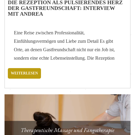
DIE REZEPTION ALS PULSIERENDES HERZ
DER GASTFREUNDSCHAFT: INTERVIEW
MIT ANDREA
Eine Reise zwischen Professionalität,
Einfühlungsvermögen und Liebe zum Detail Es gibt
Orte, an denen Gastfreundschaft nicht nur ein Job ist,
sondern eine echte Lebenseinstellung. Die Rezeption
des Hotel Tritone ist eine davon. Hier beginnt jeder
WEITERLESEN
Aufenthalt, wo das erste Lächeln den Übergang
zwischen dem Alltag und dem Wellness-Erlebnis, das
den Gast erwartet, kennzeichnet. In diesem Interview
erzählen wir Ihnen die Geschichte von Andrea, der seit
über 17 Jahren Gäste mit Professionalität und
Herzlichkeit empfängt. Andrea, wie lange sind Sie
schon Teil des Hotel Tritone Teams und wie hat Ihre
Reise hierher begonnen? Ich gehöre seit Januar 2008