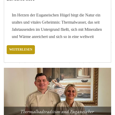
Im Herzen der Euganeischen Hügel birgt die Natur ein
uraltes und vitales Geheimnis: Thermalwasser, das seit
Jahrtausenden im Untergrund fließt, sich mit Mineralien
und Wärme anreichert und sich so in eine weltweit
einzigartige Quelle des Wohlbefindens verwandelt. Es
WEITERLESEN
ist dieses lebendige Wasser, warm und mineralisch, das
dem Euganeischen Schlamm seinen Ursprung und seine
Kraft verleiht und ein einzigartiges biologisches
Ökosystem schafft. Auf seiner unterirdischen Reise –
einer Reise von etwa 25 bis 30 Jahren durch die Tiefen
des Gesteins – wird das Wasser, das in den Kleinen
Dolomiten entspringt, mit wertvollen Mineralien
angereichert und erreicht die Thermalbäder mit einer
Temperatur…