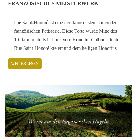
FRANZÖSISCHES MEISTERWERK
Die Saint-Honoré ist eine der ikonischsten Torten der
französischen Patisserie. Diese Torte wurde Mitte des
19. Jahrhunderts in Paris vom Konditor Chiboust in der
Rue Saint-Honoré kreiert und dem heiligen Honorius
von Amiens, dem Schutzpatron der Konditoren,
WEITERLESEN
gewidmet. Sie vereint einige der wichtigsten Techniken
der Konditorkunst: Blätterteig, Brandteig,
Konditorcreme, Karamell und Schlagsahne. In
Frankreich wird sie mit Blätterteig und Brandteig
zubereitet, während in Italien eine Version mit Biskuit
beliebt geworden ist. Heute gibt es viele Variationen –
von Schokolade bis zu Zitrusfrüchten –, doch allen
gemeinsam ist die Kombination unterschiedlicher
Texturen: die Knusprigkeit von Blätterteig und