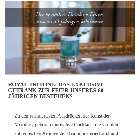
des Dorfes, dem es seinen Namen verdankt,
wiederzugeben. Er empfängt Sie in einer
stimmungsvollen Umgebung, in der Sie das Gefühl
haben werden, durch die gepflasterten Straßen des
mittelalterlichen Dorfes zu spazieren, das den größten
italienischen Dichter beherbergte. Das typische…
ROYAL TRITONE: DAS EXKLUSIVE
GETRÄNK ZUR FEIER UNSERES 60-
JÄHRIGEN BESTEHENS
Zu den raffiniertesten Ausdrücken der Kunst der
Mixology gehören innovative Cocktails, die von den
authentischen Aromen der Region inspiriert sind und