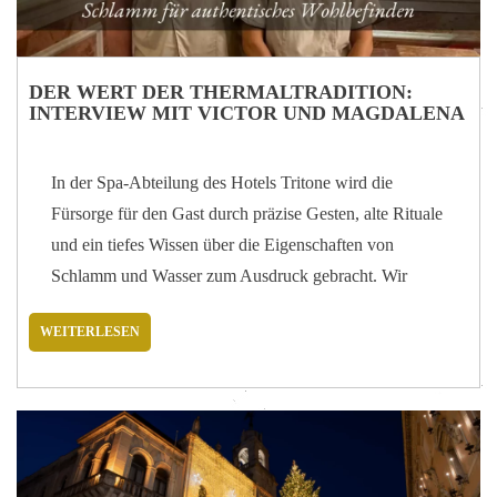
DER WERT DER THERMALTRADITION:
INTERVIEW MIT VICTOR UND MAGDALENA
In der Spa-Abteilung des Hotels Tritone wird die
Fürsorge für den Gast durch präzise Gesten, alte Rituale
und ein tiefes Wissen über die Eigenschaften von
Schlamm und Wasser zum Ausdruck gebracht. Wir
haben Victor und Magdalena, zwei Mitarbeiter des
WEITERLESEN
Thermalteams, getroffen, um mehr über die
Leidenschaft und das Engagement zu erfahren, die jede
Schlamm-Balneotherapie-Behandlung begleiten. Seit
wann arbeiten Sie im Hotel Tritone und wie kam es zu
Ihrem Interesse an der Spa-Welt? „Victor arbeitet seit
2021 im Tritone, während ich, Magdalena, im