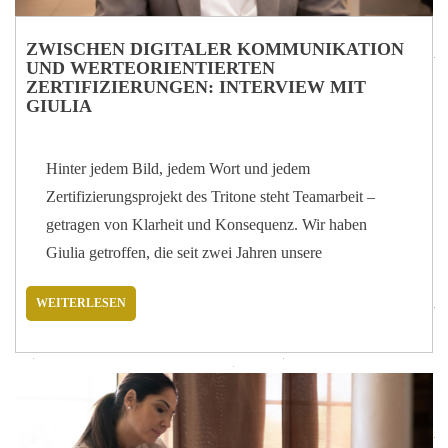
ZWISCHEN DIGITALER KOMMUNIKATION
UND WERTEORIENTIERTEN
ZERTIFIZIERUNGEN: INTERVIEW MIT
GIULIA
Hinter jedem Bild, jedem Wort und jedem
Zertifizierungsprojekt des Tritone steht Teamarbeit –
getragen von Klarheit und Konsequenz. Wir haben
Giulia getroffen, die seit zwei Jahren unsere
Kommunikation und digitale Identität verantwortet, um
WEITERLESEN
besser zu verstehen, wie sich thermale Tradition in eine
zeitgemäße und verantwortungsbewusste Sprache
übersetzen lässt. Wer sind Sie, welche Rolle haben Sie –
und welcher Weg hat Sie hierhergeführt? Ich heiße
Giulia, bin 26 Jahre alt und arbeite seit etwa zwei Jahren