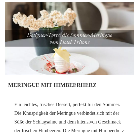
Tritone, Sohn von Francesco Miotto, den wir bereits
interviewt haben, ist eine Geschichte von Kontinuität
und Erneuerung. Ein beruflicher Werdegang, der eng
mit der Familiengeschichte verwoben ist, und der einer
Struktur, die Exzellenz und Harmonie zu ihrem…
MERINGUE MIT HIMBEERHERZ
Ein leichtes, frisches Dessert, perfekt für den Sommer.
Die Knusprigkeit der Meringue verbindet sich mit der
Süße der Schlagsahne und dem intensiven Geschmack
der frischen Himbeeren. Die Meringue mit Himbeerherz