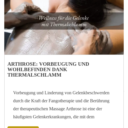
entstehen die Weine der Euganeischen Hügel –
authentischer Ausdruck einer einzigartigen Landschaft.
Die Herkunftsbezeichnungen DOC (Denominazione di
Origine Controllata) und DOCG (Denominazione di
Origine Controllata e Garantita) – Qualitätssiegel für
Weine aus eng begrenzten Gebieten, die nach strengen
Regeln erzeugt werden, wobei die DOCG…
ARTHROSE: VORBEUGUNG UND
WOHLBEFINDEN DANK
THERMALSCHLAMM
Vorbeugung und Linderung von Gelenkbeschwerden
durch die Kraft der Fangotherapie und die Berührung
der therapeutischen Massage Arthrose ist eine der
häufigsten Gelenkerkrankungen, die mit dem
natürlichen Verschleiß der Gelenke zusammenhängt und