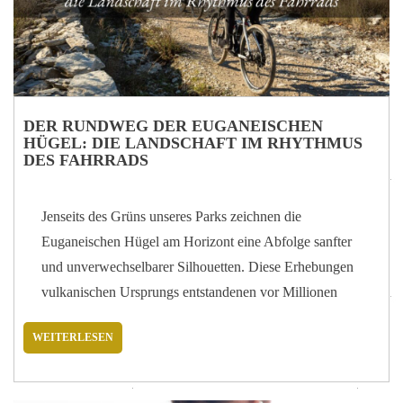
DER RUNDWEG DER EUGANEISCHEN
HÜGEL: DIE LANDSCHAFT IM RHYTHMUS
DES FAHRRADS
Jenseits des Grüns unseres Parks zeichnen die
Euganeischen Hügel am Horizont eine Abfolge sanfter
und unverwechselbarer Silhouetten. Diese Erhebungen
vulkanischen Ursprungs entstandenen vor Millionen
von Jahren aus der Ebene und entwickelten sich im
WEITERLESEN
Laufe der Zeit zu einer Landschaft aus Wäldern,
Weinbergen, Dörfern und historischen Bauwerken. Vom
Hotel Tritone aus betrachten wir sie jeden Tag. Doch es