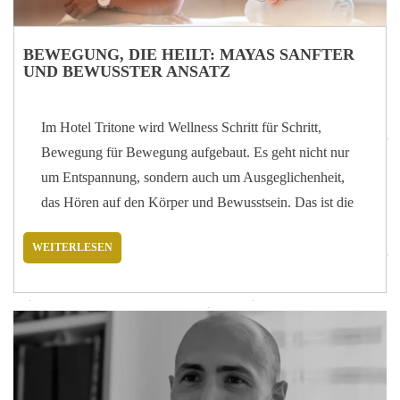
BEWEGUNG, DIE HEILT: MAYAS SANFTER
UND BEWUSSTER ANSATZ
Im Hotel Tritone wird Wellness Schritt für Schritt,
Bewegung für Bewegung aufgebaut. Es geht nicht nur
um Entspannung, sondern auch um Ausgeglichenheit,
das Hören auf den Körper und Bewusstsein. Das ist die
Philosophie hinter der Arbeit von Maya, einer
WEITERLESEN
Physiotherapeutin und Osteopathin, die die Gäste jeden
Tag auf einem sanften, aber tiefgreifenden Weg
begleitet, auf dem Bewegung zu einer echten täglichen
Therapie wird. Wir haben uns mit ihr getroffen, um
mehr über ihren Ansatz zu erfahren und darüber, wie
Aktivitäten wie Yoga, Wassergymnastik oder sanfte