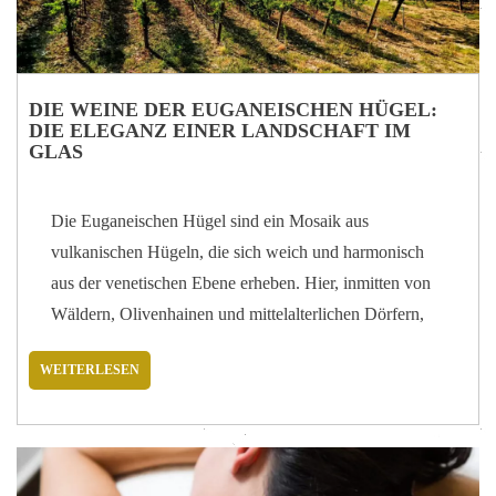
Karamell, die Leichtigkeit der…
DIE WEINE DER EUGANEISCHEN HÜGEL:
DIE ELEGANZ EINER LANDSCHAFT IM
GLAS
Die Euganeischen Hügel sind ein Mosaik aus
vulkanischen Hügeln, die sich weich und harmonisch
aus der venetischen Ebene erheben. Hier, inmitten von
Wäldern, Olivenhainen und mittelalterlichen Dörfern,
hat die Rebe seit Jahrhunderten ein ideales Terrain
WEITERLESEN
gefunden: vulkanische und kalkhaltige Böden,
abwechslungsreiche Mikroklimata und Lagen, die
ständig wechselnde Nuancen bieten. Aus diesem
Gleichgewicht zwischen Natur und Geschichte