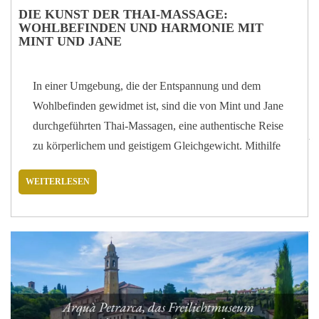
DIE KUNST DER THAI-MASSAGE:
WOHLBEFINDEN UND HARMONIE MIT
MINT UND JANE
In einer Umgebung, die der Entspannung und dem
Wohlbefinden gewidmet ist, sind die von Mint und Jane
durchgeführten Thai-Massagen, eine authentische Reise
zu körperlichem und geistigem Gleichgewicht. Mithilfe
traditioneller, überlieferter Techniken wird jede
WEITERLESEN
Behandlung auf die individuellen Bedürfnisse
abgestimmt, um Muskelverspannungen zu lösen und ein
tiefes Gefühl von Leichtigkeit und Harmonie zu
vermitteln. Doch was sind die Merkmale dieser
Massagen und welche Vorteile bringen sie mit sich? Um
das herauszufinden, haben wir uns direkt an Mint und
Jane gewandt, die ihre Gäste jeden Tag auf eine Reise