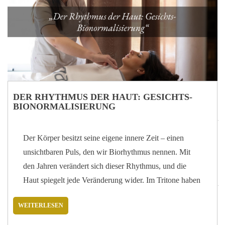
im Hotel Tritone, wo ich für die Kommunikation und
die digitale Identität des Hauses zuständig bin. Ich
betreue insbesondere unsere Social-Media-Kanäle,
Kampagnen und Newsletter –…
DER RHYTHMUS DER HAUT: GESICHTS-
BIONORMALISIERUNG
Der Körper besitzt seine eigene innere Zeit – einen
unsichtbaren Puls, den wir Biorhythmus nennen. Mit
den Jahren verändert sich dieser Rhythmus, und die
Haut spiegelt jede Veränderung wider. Im Tritone haben
wir uns für die Bionormalisierung von Farmogal
WEITERLESEN
entschieden: ein Schönheitsprogramm, das die
Hautparameter neu ausrichtet und das natürliche