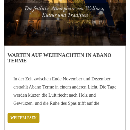
September 2024 dazugekommen bin. Unser Interesse an
der Welt der Thermalbäder beruht auf dem Wunsch,
Menschen dabei zu…
WARTEN AUF WEIHNACHTEN IN ABANO
TERME
In der Zeit zwischen Ende November und Dezember
erstrahlt Abano Terme in einem anderen Licht. Die Tage
werden kürzer, die Luft riecht nach Holz und
Gewürzen, und die Ruhe des Spas trifft auf die
Vorfreude auf Weihnachten. Es ist die perfekte Zeit, um
WEITERLESEN
sich eine Wellness-Auszeit zu gönnen, in einer intimen
und hellen Atmosphäre, in der jedes Detail zum