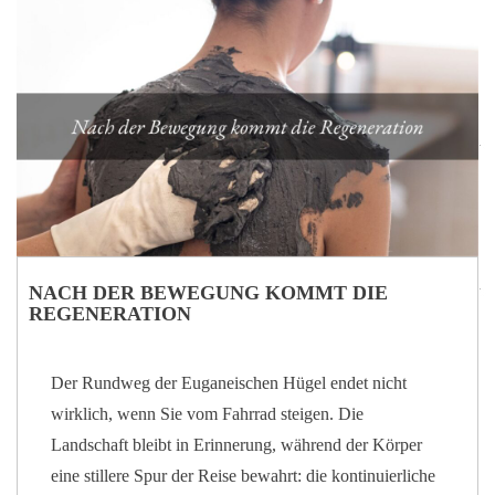
gibt noch eine andere Möglichkeit, sie kennenzulernen:
indem man langsam ihrem äußeren Verlauf folgt,
begleitet vom gleichmäßigen Rhythmus des Fahrrads
und vom Wechselspiel aus Wasser, Landschaft und
Geschichte. Ein Weg rund um die Hügel Der Radweg
rund um die Euganeischen Hügel erstreckt sich…
NACH DER BEWEGUNG KOMMT DIE
REGENERATION
Der Rundweg der Euganeischen Hügel endet nicht
wirklich, wenn Sie vom Fahrrad steigen. Die
Landschaft bleibt in Erinnerung, während der Körper
eine stillere Spur der Reise bewahrt: die kontinuierliche