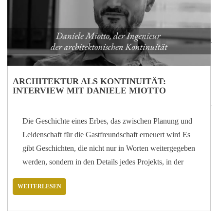
Gymnastik einen Aufenthalt zu einer verjüngenden
Erfahrung machen können. Maya, erzählen Sie uns von
Ihrer…
ARCHITEKTUR ALS KONTINUITÄT:
INTERVIEW MIT DANIELE MIOTTO
Die Geschichte eines Erbes, das zwischen Planung und
Leidenschaft für die Gastfreundschaft erneuert wird Es
gibt Geschichten, die nicht nur in Worten weitergegeben
werden, sondern in den Details jedes Projekts, in der
Sorgfalt, mit der die Orte behandelt werden, und im
WEITERLESEN
Respekt für eine größere Vision. Die Geschichte von
Daniele Miotto, Ingenieur und heute eine Schlüsselfigur
bei den architektonischen Entwürfen für das Hotel