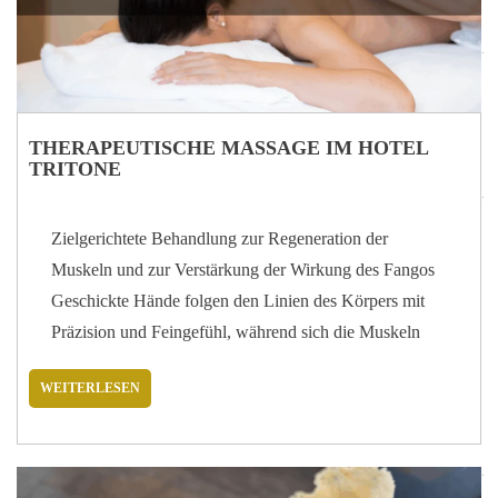
zum Team…
THERAPEUTISCHE MASSAGE IM HOTEL
TRITONE
Zielgerichtete Behandlung zur Regeneration der
Muskeln und zur Verstärkung der Wirkung des Fangos
Geschickte Hände folgen den Linien des Körpers mit
Präzision und Feingefühl, während sich die Muskeln
entspannen, der Atem sich verlangsamt und der Geist
WEITERLESEN
sich befreit. Die therapeutische Massage ist eine der
wirksamsten Praktiken, um das Gleichgewicht des
Körpers wiederherzustellen, Schmerzen zu lindern und
ein tiefes Gefühl des Wohlbefindens zu fördern. Im