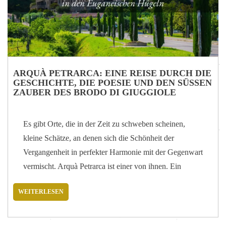
der Entspannung und Regeneration mitnehmen. Welche
traditionellen thailändischen Techniken verwenden Sie
bei Ihren…
ARQUÀ PETRARCA: EINE REISE DURCH DIE
GESCHICHTE, DIE POESIE UND DEN SÜSSEN Z
AUBER DES BRODO DI GIUGGIOLE
Es gibt Orte, die in der Zeit zu schweben scheinen,
kleine Schätze, an denen sich die Schönheit der
Vergangenheit in perfekter Harmonie mit der Gegenwart
vermischt. Arquà Petrarca ist einer von ihnen. Ein
mittelalterliches Dorf in den Euganeischen Hügeln, wo
WEITERLESEN
jede Gasse eine Geschichte erzählt und jedes Aroma
eine jahrhundertealte Tradition widerspiegelt. Unser
Arquà Petrarca SPA wurde geschaffen, um den Zauber