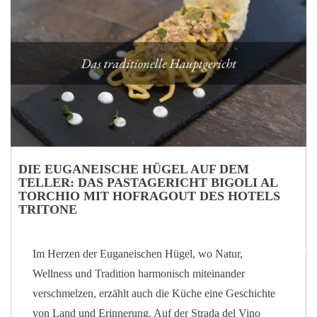
Hotel Tritone in Abano Terme ist diese Behandlung ein
integraler Bestandteil eines Präventions- und
Behandlungserlebnis für alle Gäste, die sich bewusst um
ihre Gesundheit kümmern möchten.
THERAPEUTISCHE MASSAGE IN SYNERGIE
MIT FANGOTHERAPIE Die Wirksamkeit von…
DIE EUGANEISCHE HÜGEL AUF DEM
TELLER: DAS PASTAGERICHT BIGOLI AL
TORCHIO MIT HOFRAGOUT DES HOTELS
TRITONE
Im Herzen der Euganeischen Hügel, wo Natur,
Wellness und Tradition harmonisch miteinander
verschmelzen, erzählt auch die Küche eine Geschichte
von Land und Erinnerung. Auf der Strada del Vino