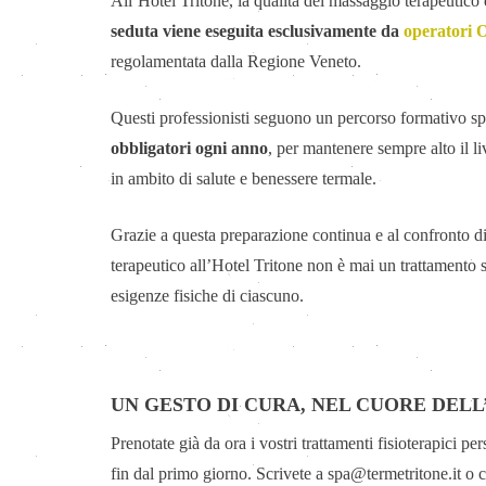
All’Hotel Tritone, la qualità del massaggio terapeutico è
seduta viene eseguita esclusivamente da
operatori 
regolamentata dalla Regione Veneto.
Questi professionisti seguono un percorso formativo sp
obbligatori ogni anno
, per mantenere sempre alto il l
in ambito di salute e benessere termale.
Grazie a questa preparazione continua e al confronto di
terapeutico all’Hotel Tritone non è mai un trattamento
esigenze fisiche di ciascuno.
UN GESTO DI CURA, NEL CUORE DEL
Prenotate già da ora i vostri trattamenti fisioterapici p
fin dal primo giorno. Scrivete a
spa@termetritone.it
o c