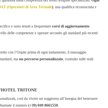
 garantita dalla competenza dei nostri terapisti specializzati.
Ogni
OAT (Operatori di Area Termale
)
, una qualifica riconosciuta e
ecifico e sono tenuti a frequentare
corsi di aggiornamento
ivello delle competenze e operare secondo gli standard più recenti
retto con l’Ospite prima di ogni trattamento, il massaggio
 standard, ma
un percorso personalizzato
, costruito sulle reali
L’HOTEL TRITONE
ersonalizzati, così da vivere un soggiorno all’insegna del benessere
hiamate il numero
(+39) 049 8661550
.